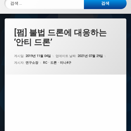
검색:
[펌] 불법 드론에 대응하는
‘안티 드론’
게시일:
2019년 11월 04일
업데이트 날짜:
2021년 07월 29일
카테고리:
게시자:
연구소장
RCㆍ드론ㆍ미니4구