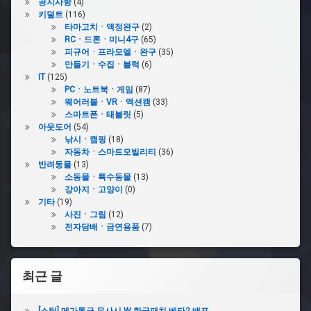
공지사항
(4)
키덜트
(116)
타마고치ㆍ액정완구
(2)
RCㆍ드론ㆍ미니4구
(65)
피규어ㆍ프라모델ㆍ완구
(35)
만들기ㆍ수집ㆍ블럭
(6)
IT
(125)
PCㆍ노트북ㆍ게임
(87)
웨어러블ㆍVRㆍ액션캠
(33)
스마트폰ㆍ태블릿
(5)
아웃도어
(54)
낚시ㆍ캠핑
(18)
자동차ㆍ스마트모빌리티
(36)
반려동물
(13)
소동물ㆍ특수동물
(13)
강아지ㆍ고양이
(0)
기타
(19)
사진ㆍ그림
(12)
전자담배ㆍ금연용품
(7)
최근 글