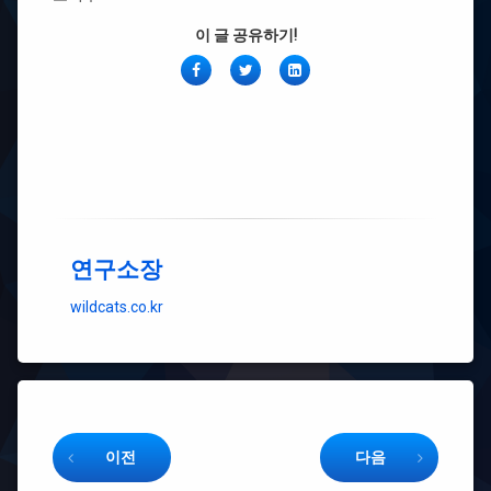
이 글 공유하기!
페
Twitter
링
이
크
스
드
북
인
연구소장
wildcats.co.kr
Keep Reading
이전
다음