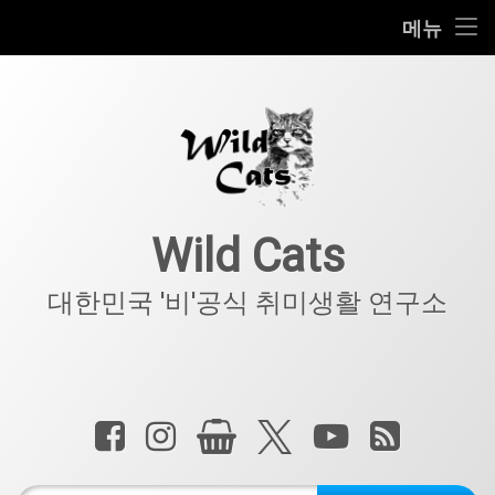
홈
메뉴
콘
공지사항
텐
츠
키덜트
로
바
로
IT
가
기
아웃도어
Wild Cats
반려동물
대한민국 '비'공식 취미생활 연구소
기타
전화 :
페이스북
인스타그램
상점
X.com
YouTube
RSS