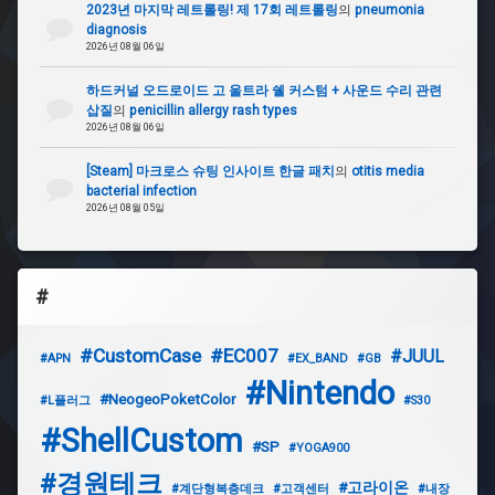
2023년 마지막 레트롤링! 제 17회 레트롤링
의
pneumonia
diagnosis
2026년 08월 06일
하드커널 오드로이드 고 울트라 쉘 커스텀 + 사운드 수리 관련
삽질
의
penicillin allergy rash types
2026년 08월 06일
[Steam] 마크로스 슈팅 인사이트 한글 패치
의
otitis media
bacterial infection
2026년 08월 05일
#
#CustomCase
#EC007
#JUUL
#APN
#EX_BAND
#GB
#Nintendo
#NeogeoPoketColor
#L플러그
#S30
#ShellCustom
#SP
#YOGA900
#경원테크
#고라이온
#계단형복층데크
#고객센터
#내장