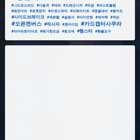
#니드포스피드
#다음곡
#대파
#드래곤시저
#라금
#러스트올럼
#레전더리
#로켓펀치
#리셋스위치
#리페어키트
#명절대비
#붕어도
#사이드브레이크
#색분할
#설명서
#아이언맨
#에어백
#역순
#오픈캔버스
#카드캡터사쿠라
#적사자
#젠카이킹
#햄스터
#타카라토미아츠
#패기한모금
#핑크색
#환불요구