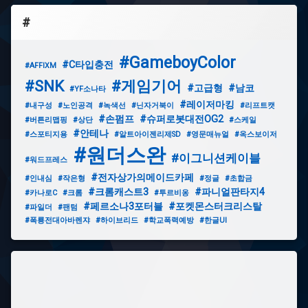
#
#GameboyColor
#C타입충전
#AFFIXM
#SNK
#게임기어
#고급형
#남코
#YF소나타
#레이저마킹
#내구성
#노인공격
#녹색선
#닌자거북이
#리프트캣
#손펌프
#슈퍼로봇대전OG2
#버튼리맵핑
#상단
#스케일
#안테나
#스포티지용
#알트아이젠리제SD
#영문매뉴얼
#옥스보이저
#원더스완
#이그니션케이블
#워드프레스
#전자상가의메이드카페
#인내심
#작은형
#정글
#초합금
#크롬캐스트3
#파니얼판타지4
#카나로C
#크롬
#투르비옹
#페르소나3포터블
#포켓몬스터크리스탈
#파일더
#팬텀
#폭룡전대아바렌쟈
#하이브리드
#학교폭력예방
#한글UI