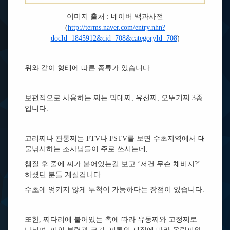
이미지 출처 : 네이버 백과사전
(
http://terms.naver.com/entry.nhn?
docId=1845912&cid=708&categoryId=708
)
위와 같이 형태에 따른 종류가 있습니다.
보편적으로 사용하는 찌는 막대찌, 유선찌, 오뚜기찌 3종
입니다.
고리찌나 관통찌는 FTV나 FSTV를 보면 수초지역에서 대
물낚시하는 조사님들이 주로 쓰시는데,
챔질 후 줄에 찌가 붙어있는걸 보고 ‘저건 무슨 채비지?’
하셨던 분들 계실겁니다.
수초에 엉키지 않게 투척이 가능하다는 장점이 있습니다.
또한, 찌다리에 붙어있는 촉에 따라 유동찌와 고정찌로