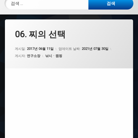
검색:
06. 찌의 선택
게시일:
2017년 06월 11일
업데이트 날짜:
2021년 07월 30일
카테고리:
게시자:
연구소장
낚시ㆍ캠핑