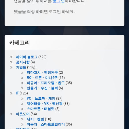
댓글을 달기 위해서는
로그인
해야합니다.
댓글을 작성 하려면 로그인 하세요.
카테고리
네이버 블로그
(629)
공지사항
(4)
키덜트
(116)
타마고치ㆍ액정완구
(2)
RCㆍ드론ㆍ미니4구
(65)
피규어ㆍ프라모델ㆍ완구
(35)
만들기ㆍ수집ㆍ블럭
(6)
IT
(125)
PCㆍ노트북ㆍ게임
(87)
웨어러블ㆍVRㆍ액션캠
(33)
스마트폰ㆍ태블릿
(5)
아웃도어
(54)
낚시ㆍ캠핑
(18)
자동차ㆍ스마트모빌리티
(36)