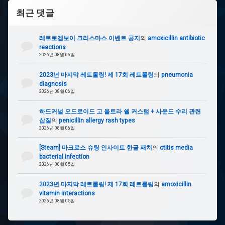
최근 댓글
레트로겜보이 크리스마스 이벤트 공지
의
amoxicillin antibiotic
reactions
2026년 08월 06일
2023년 마지막 레트롤링! 제 17회 레트롤링
의
pneumonia
diagnosis
2026년 08월 06일
하드커널 오드로이드 고 울트라 쉘 커스텀 + 사운드 수리 관련
삽질
의
penicillin allergy rash types
2026년 08월 06일
[Steam] 마크로스 슈팅 인사이트 한글 패치
의
otitis media
bacterial infection
2026년 08월 05일
2023년 마지막 레트롤링! 제 17회 레트롤링
의
amoxicillin
vitamin interactions
2026년 08월 05일