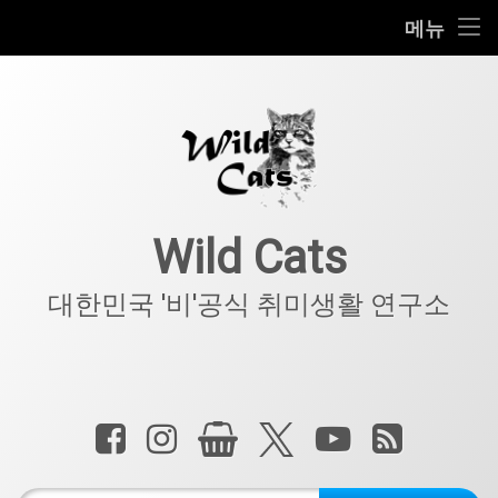
홈
메뉴
콘
공지사항
텐
츠
키덜트
로
바
로
IT
가
기
아웃도어
Wild Cats
반려동물
대한민국 '비'공식 취미생활 연구소
기타
전화 :
페이스북
인스타그램
상점
X.com
YouTube
RSS