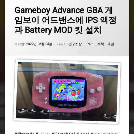
태
Gameboy
Gameboy Advance GBA 게
에
그
Advance
댓
임보이 어드밴스에 IPS 액정
GBA
#
글
게
게
2
과 Battery MOD 킷 설치
임
임
개
보
보
이
이
업데이트 날짜:
2022년 09월 14일
카테고리:
게시일:
2022년 08월 24일
게시자:
연구소장
PCㆍ노트북ㆍ게임
어
어
드
드
밴
밴
스
스
에
IPS
#GBA
액
정
#
과
레
Battery
트
MOD
로
킷
설
치
#BatteryMOD
#
닌