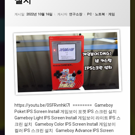
설치
상
이
닌
을
상
(DMG)
텐
남
업데이트 날짜:
2022년 10월 20일
청
IPS
카테고리:
도
게시일:
기
2022년 10월 16일
게시자:
연구소장
PCㆍ노트북ㆍ게임
스
세
크
요.
#
#IPS
린
레
설
트
#Nintendo
치
로
#
레
트
로
#Gameboy
#
게
https://youtu.be/0SFRvnhkl7I ======== Gameboy
임
보
Poket IPS Screen Install 게임보이 포켓 IPS 스크린 설치
이
Gameboy Light IPS Screen Install 게임보이 라이트 IPS 스
크린 설치 Gameboy Color IPS Screen Install 게임보이
#GB
컬러 IPS 스크린 설치 Gameboy Advance IPS Screen