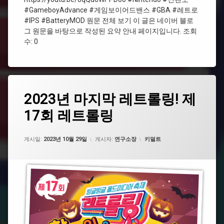
텐
#GameboyAdvance #게임보이어드밴스 #GBA #레트로
도
#IPS #BatteryMOD 원문 전체 보기 이 글은 네이버 블로
그 원문을 바탕으로 작성된 요약 안내 페이지입니다. 조회
#IPS
수: 0
#Nintendo
#GameboyAdvance
태
2023
2023년 마지막 레트롤링! 제
에
그
년
댓
17회 레트롤링
마
#
글
지
레
19
막
트
개
업데이트 날짜:
2023년 10월 29일
레
카테고리:
로
게시일:
2023년 10월 29일
게시자:
연구소장
키덜트
트
겜
롤
보
링!
이
제
17
#
회
레
레
트
트
롤
롤
링