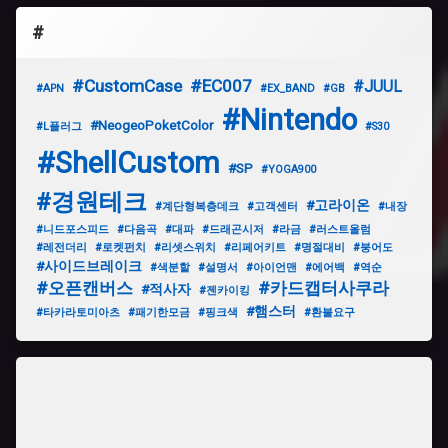
#
#CustomCase
#EC007
#JUUL
#APN
#EX_BAND
#GB
#Nintendo
#NeogeoPoketColor
#L플러그
#S30
#ShellCustom
#SP
#YOGA900
#경원테크
#고라이온
#계단형복층데크
#고객센터
#내장
#니드포스피드
#다음곡
#대파
#드래곤시저
#라금
#러스트올럼
#레전더리
#로켓펀치
#리셋스위치
#리페어키트
#명절대비
#붕어도
#사이드브레이크
#색분할
#설명서
#아이언맨
#에어백
#역순
#오픈캔버스
#카드캡터사쿠라
#적사자
#젠카이킹
#햄스터
#타카라토미아츠
#패기한모금
#핑크색
#환불요구