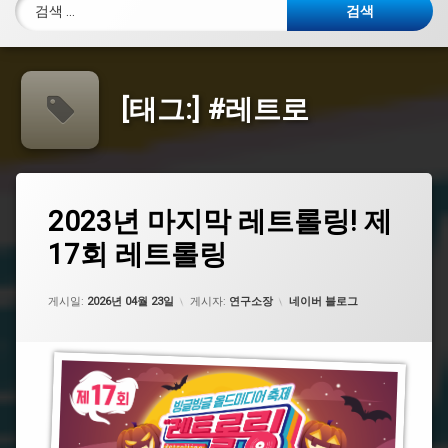
검색:
[태그:]
#레트로
태
2023
2023년 마지막 레트롤링! 제
에
그
년
댓
17회 레트롤링
마
#
글
지
레
을
막
트
남
레
카테고리:
로
게시일:
기
2026년 04월 23일
게시자:
연구소장
네이버 블로그
트
세
롤
요.
#
링!
레
제
트
17
롤
회
링
레
트