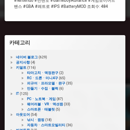
#Nintendo #닌텐도 #GameboyAdvance #게임보이어드
텐
밴스 #GBA #레트로 #IPS #BatteryMOD 조회수: 484
도
#IPS
#Nintendo
카테고리
#GameboyAdvance
네이버 블로그
(629)
공지사항
(4)
키덜트
(116)
타마고치ㆍ액정완구
(2)
RCㆍ드론ㆍ미니4구
(65)
피규어ㆍ프라모델ㆍ완구
(35)
만들기ㆍ수집ㆍ블럭
(6)
IT
(125)
PCㆍ노트북ㆍ게임
(87)
웨어러블ㆍVRㆍ액션캠
(33)
스마트폰ㆍ태블릿
(5)
아웃도어
(54)
낚시ㆍ캠핑
(18)
자동차ㆍ스마트모빌리티
(36)