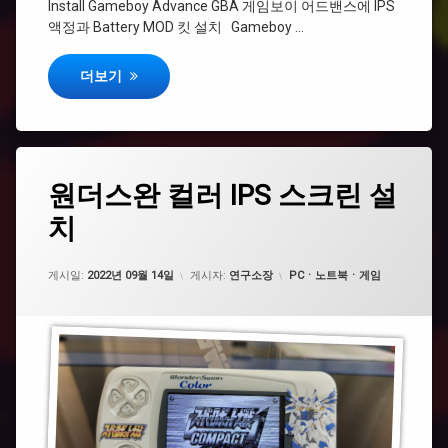
Install Gameboy Advance GBA 게임보이 어드밴스에 IPS
#
액정과 Battery MOD 킷 설치 Gameboy …
쉘
커
게임보이(DMG) IPS 스크린 설치
스
더보기
텀
태
원
원더스완 컬러 IPS 스크린 설
댓
그
더
글
치
스
#IPS
1
완
개
컬
#
러
카테고리:
게시일:
2022년 09월 14일
게시자:
연구소장
PCㆍ노트북ㆍ게임
반
IPS
다
스
이
크
린
#
설
레
치
트
에
로