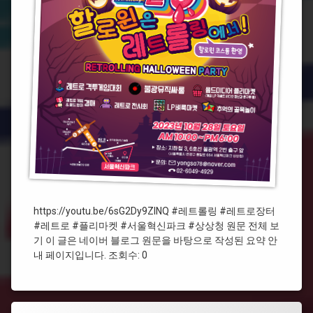
#
롤
레
링
트
로
장
터
#
플
리
마
켓
#
서
울
https://youtu.be/6sG2Dy9ZlNQ #레트롤링 #레트로장터
혁
#레트로 #플리마켓 #서울혁신파크 #상상청 원문 전체 보
신
기 이 글은 네이버 블로그 원문을 바탕으로 작성된 요약 안
파
크
내 페이지입니다. 조회수: 0
#
상
상