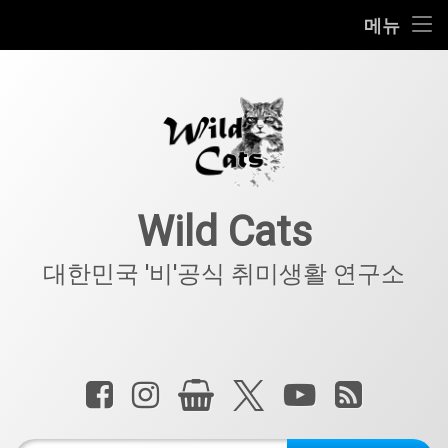
홈
메뉴
콘
공지사항
텐
츠
키덜트
로
바
로
IT
가
기
아웃도어
Wild Cats
반려동물
대한민국 '비'공식 취미생활 연구소
기타
전화 :
페이스북
인스타그램
상점
X.com
YouTube
RSS