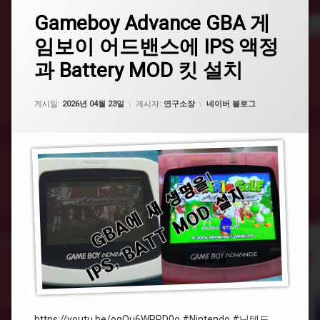
태
청
Gameboy
Gameboy Advance GBA 게
에
그
Advance
댓
임보이 어드밴스에 IPS 액정
GBA
#
글
게
게
을
과 Battery MOD 킷 설치
임
임
남
보
보
기
이
이
세
카테고리:
게시일:
2026년 04월 23일
게시자:
연구소장
네이버 블로그
어
어
요.
드
드
밴
밴
스
스
에
IPS
#GBA
액
정
#
과
레
Battery
트
MOD
로
킷
설
치
#BatteryMOD
#
닌
https://youtu.be/oqQu6WPPD0o #Nintendo #닌텐도