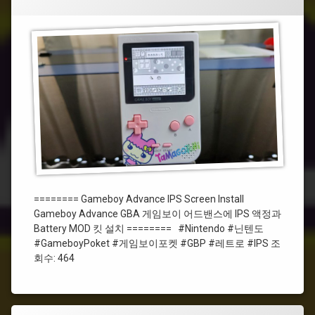
스
포
크
켓
린
설
#GBP
치
#
닌
텐
도
#IPS
#Nintendo
======== Gameboy Advance IPS Screen Install
#
Gameboy Advance GBA 게임보이 어드밴스에 IPS 액정과
레
Battery MOD 킷 설치 ======== #Nintendo #닌텐도
트
#GameboyPoket #게임보이포켓 #GBP #레트로 #IPS 조
로
회수: 464
#GameboyPoket