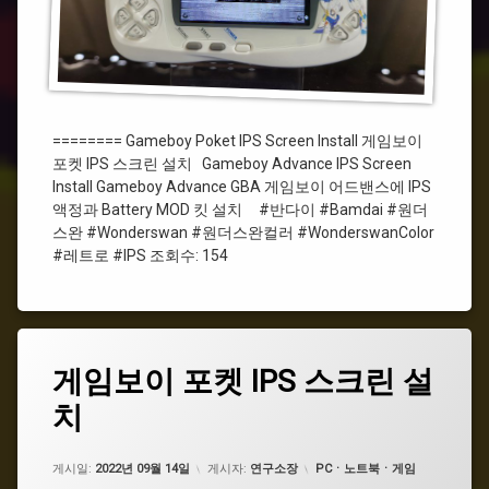
#Bamdai
#
원
더
스
완
======== Gameboy Poket IPS Screen Install 게임보이
포켓 IPS 스크린 설치 Gameboy Advance IPS Screen
#Wonderswan
Install Gameboy Advance GBA 게임보이 어드밴스에 IPS
액정과 Battery MOD 킷 설치 #반다이 #Bamdai #원더
#
스완 #Wonderswan #원더스완컬러 #WonderswanColor
원
#레트로 #IPS 조회수: 154
더
스
완
컬
러
태
게
게임보이 포켓 IPS 스크린 설
에
그
#WonderswanColor
임
댓
치
보
#
글
이
게
5
포
임
개
켓
카테고리:
보
게시일:
2022년 09월 14일
게시자:
연구소장
PCㆍ노트북ㆍ게임
IPS
이