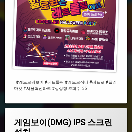
링
#
레
트
로
장
터
#
플
리
마
켓
#레트로겜보이 #레트롤링 #레트로장터 #레트로 #플리
#
마켓 #서울혁신파크 #상상청 조회수: 35
서
울
혁
신
파
태
크
게
게임보이(DMG) IPS 스크린
에
그
임
댓
#
보
#
글